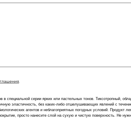
оглашения
.
ов в специальной серии ярких или пастельных тонов. Тиксотропный, об
личную эластичность, без каких-либо отшелушивающих явлений с течен
ологических агентов и неблагоприятных погодных условий. Продукт лег
покрытие, просто нанесите слой на сухую и чистую поверхность. Не нуж