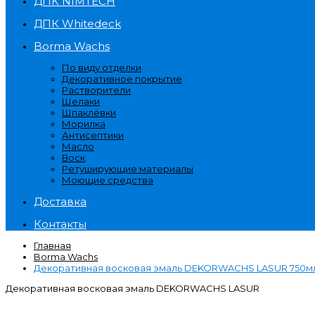
ДПК NIMTECH
ДПК Whitedeck
Borma Wachs
По виду отделки
Декоративное покрытие
Растворители
Шелаки
Шпаклёвки
Морилка
Антисептики
Масло
Воск
Ретуширующие материалы
Моющие средства
Доставка
Контакты
Главная
Borma Wachs
Декоративная восковая эмаль DEKORWACHS LASUR 750мл
Декоративная восковая эмаль DEKORWACHS LASUR