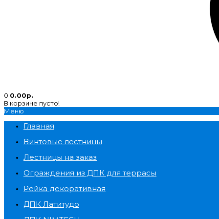
0
0.00р.
В корзине пусто!
Меню
Главная
Винтовые лестницы
Лестницы на заказ
Ограждения из ДПК для террасы
Рейка декоративная
ДПК Латитудо